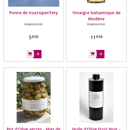
Poivre de Voatsiperifery
Vinaigre balsamique de
Modène
Assaisonner
Assaisonner
€
50
€
50
5
11
Pot d'Olive vertes - Mas de
Huile d'Olive Fruit Noir -