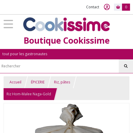
Contact
0
Boutique Cookissime
tout pour les gastronautes
Accueil
ÉPICERIE
Riz, pâtes
Riz Hom-Malee Naga-Gold