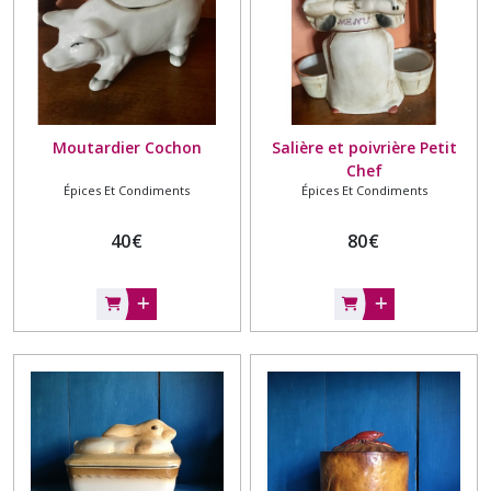
Moutardier Cochon
Salière et poivrière Petit
Chef
Épices Et Condiments
Épices Et Condiments
40
€
80
€