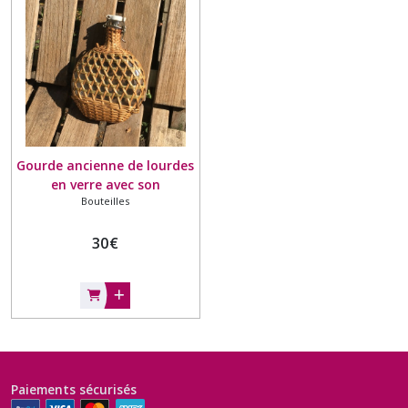
Épices
et
condiments
(3)
Porte-
couteaux
(1)
Gourde ancienne de lourdes
en verre avec son
Soupières
Bouteilles
entourage en osier tresse
et
Terrines
30
€
(4)
Afficher
les
résultats
Paiements sécurisés