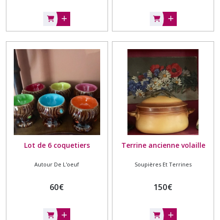
Lot de 6 coquetiers
Terrine ancienne volaille
Autour De L'oeuf
Soupières Et Terrines
60
€
150
€