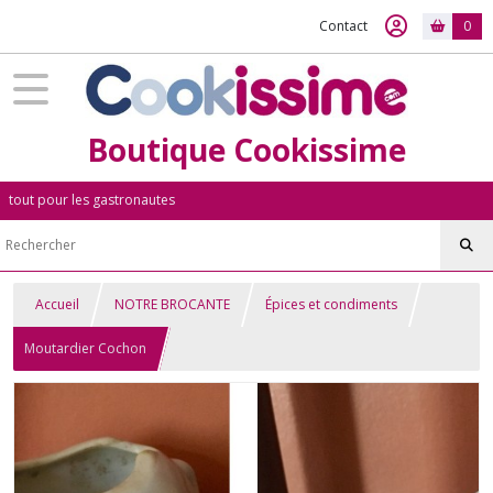
Contact
0
Boutique Cookissime
tout pour les gastronautes
Accueil
NOTRE BROCANTE
Épices et condiments
Moutardier Cochon