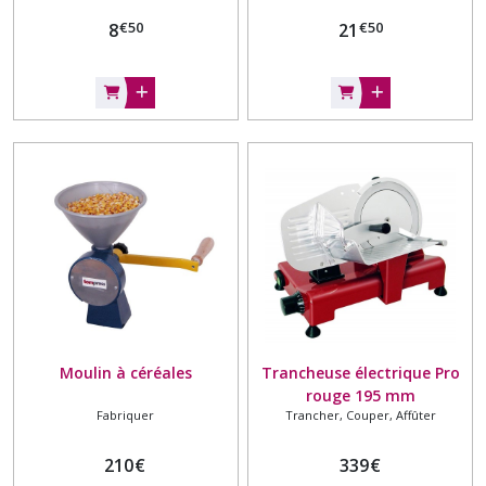
€
50
€
50
8
21
Moulin à céréales
Trancheuse électrique Pro
rouge 195 mm
Fabriquer
Trancher, Couper, Affûter
210
€
339
€